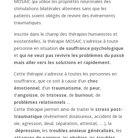
MOSAIC qui utilise les propriétés neuronales des
stimulations bilatérales alternées sans que les
patients soient obligés de revivre des évènements
traumatiques.
Inscrite dans le champ des thérapies humanistes et
existentielles, la thérapie MOSAIC s’adresse à toute
personne en situation
de souffrance psychologique
et
qui ne veut pas revivre les problèmes du passé
mais aller vers les solutions et rapidement.
Cette thérapie s’adresse à toutes les personnes en
souffrance, que ce soit à cause d’un
choc
émotionnel
, d’un
traumatisme
, de
peur
,
d’
angoisse
, de
tristesse
, de
burnout
, de
problèmes relationnels
…
Cette thérapie permet ainsi de traiter le
stress post-
traumatique
(évènement douloureux, accident de la
vie, agression, deuil, séparation, attentat, … ), la
dépression,
les
troubles anxieux généralisés
, les
attaques de panique
, les
phobies
, les
troubles