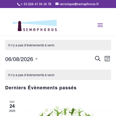
+ 33 (0)6 41 36 26 78
veronique@semaphorus.fr
Il n’y a pas d’évènements à venir.
06/08/2026
Reche
Na
Recherche
Mois
de
Sélectionnez
et
Calendrier
une
vu
Il n’y a pas d’évènements à venir.
naviga
date.
de
Év
de
Derniers Évènements passés
Évènements
vues
MAI
Évène
24
2025