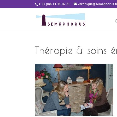
+ 33 (0)6 41 36 26 78
veronique@semaphorus.f
C
Thérapie & soins é